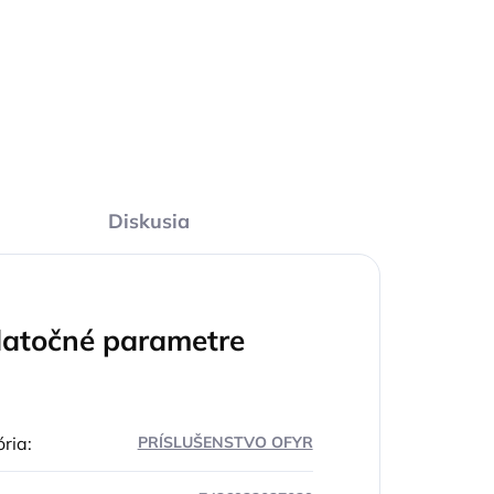
33,26 €
l
Detail
Diskusia
atočné parametre
ria
:
PRÍSLUŠENSTVO OFYR