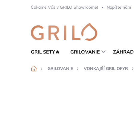
Prejsť
Čakáme Vás v GRILO Showroome!
Napíšte nám
na
obsah
GRIL SETY🔥
GRILOVANIE
ZÁHRAD
Domov
GRILOVANIE
VONKAJŠÍ GRIL OFYR
Neohodnotené
Podrobnosti hod
TIP