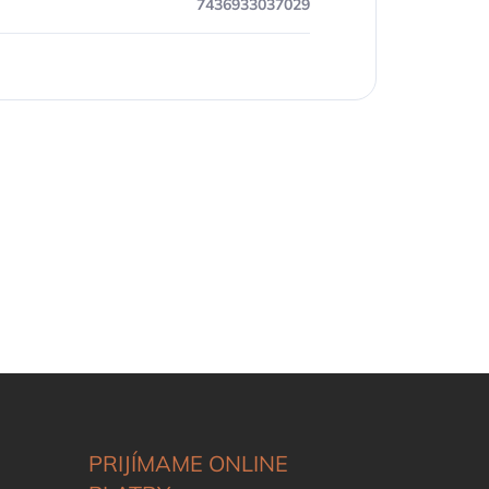
7436933037029
PRIJÍMAME ONLINE