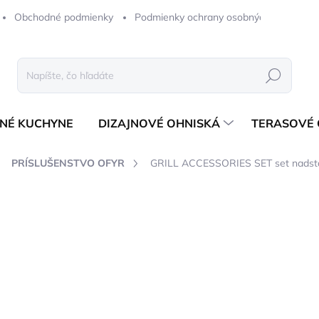
Obchodné podmienky
Podmienky ochrany osobných údajov
Hľadať
NÉ KUCHYNE
DIZAJNOVÉ OHNISKÁ
TERASOVÉ 
PRÍSLUŠENSTVO OFYR
GRILL ACCESSORIES SET set nadstav
notenia
ZNAČKA:
OFYR
od
353,63 €
od
287,50 €
bez DPH
Jednotková
ZVOĽTE VARIANT