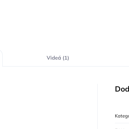
Detail
Detai
Videá (1)
Dod
Kategó