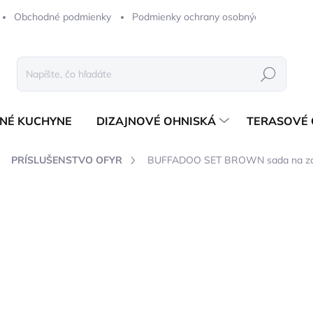
Obchodné podmienky
Podmienky ochrany osobných údajov
Hľadať
NÉ KUCHYNE
DIZAJNOVÉ OHNISKÁ
TERASOVÉ 
PRÍSLUŠENSTVO OFYR
BUFFADOO SET BROWN sada na zaku
notenia
ZNAČKA:
OFYR
255,23 €
207,50 € bez DPH
Jednotková
ODOSIELAME 2-6 PRAC. 
cena: