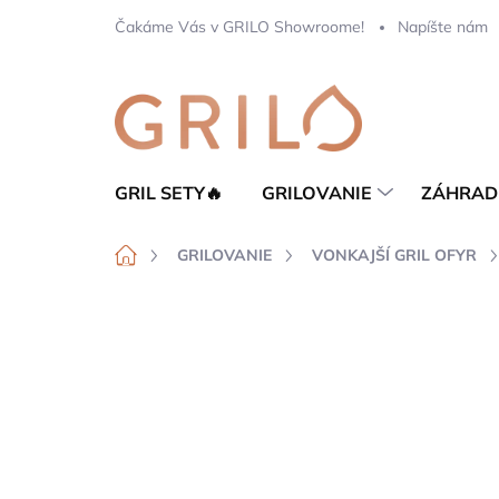
Prejsť
Čakáme Vás v GRILO Showroome!
Napíšte nám
na
obsah
GRIL SETY🔥
GRILOVANIE
ZÁHRAD
Domov
GRILOVANIE
VONKAJŠÍ GRIL OFYR
Neohodnotené
Podrobnosti hod