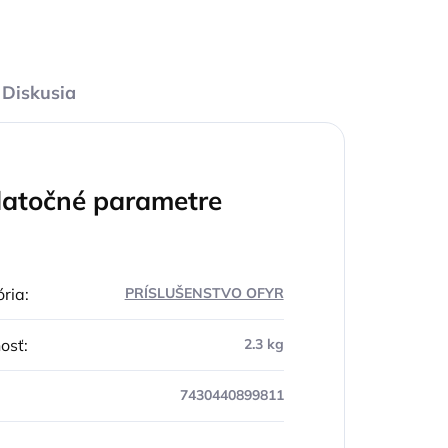
Diskusia
atočné parametre
ria
:
PRÍSLUŠENSTVO OFYR
osť
:
2.3 kg
7430440899811