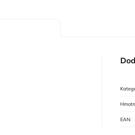
Dod
Kategó
Hmotn
EAN
: