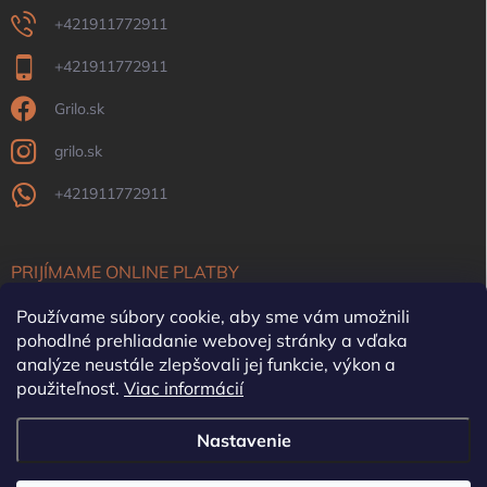
+421911772911
+421911772911
Grilo.sk
grilo.sk
+421911772911
PRIJÍMAME ONLINE PLATBY
Používame súbory cookie, aby sme vám umožnili
pohodlné prehliadanie webovej stránky a vďaka
analýze neustále zlepšovali jej funkcie, výkon a
použiteľnosť.
Viac informácií
OFYR Slovensko
Krby, pece, komíny
Nastavenie