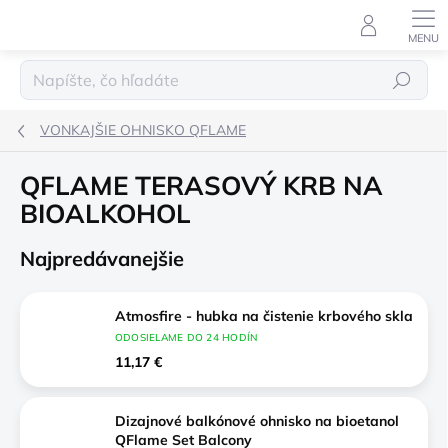
Prejsť
na
obsah
Hľadať
VONKAJŠIE OHNISKO QFLAME
QFLAME TERASOVÝ KRB NA
BIOALKOHOL
Najpredávanejšie
Atmosfire - hubka na čistenie krbového skla
ODOSIELAME DO 24 HODÍN
11,17 €
Dizajnové balkónové ohnisko na bioetanol
QFlame Set Balcony