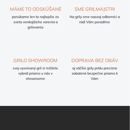
a
c
MÁME TO ODSKÚŠANÉ
SME GRILMAJSTRI
i
ponúkame len to najlepšie zo
e
Na grily sme naozaj odborníci a
sveta vonkajšieho varenia a
radi Vám poradíme
p
grilovania
r
v
k
y
v
ý
GRILO SHOWROOM
DOPRAVA BEZ OBÁV
p
i
svoj vysnívaný gril si môžete
aj väčšie grily prídu precízne
s
vybrať priamo u nás v
zabalené bezpečne priamo k
u
showroome
Vám
Z
á
p
ä