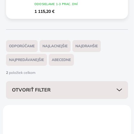
ODOSIELAME 1-3 PRAC. DNÍ
1 115,20 €
R
a
ODPORÚČAME
NAJLACNEJŠIE
NAJDRAHŠIE
d
e
NAJPREDÁVANEJŠIE
ABECEDNE
n
i
2
položiek celkom
e
p
OTVORIŤ FILTER
r
o
d
V
u
ý
NOVINKA
k
p
ZADARMO
t
i
o