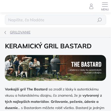
Prejsť
na
obsah
Hľadať
GRILOVANIE
KERAMICKÝ GRIL BASTARD
Vonkajší gril The Bastard
sa zrodil z lásky k autentickému
vkusu a holandskému dizajnu, čo znamená, že je
vytvorený z
tých najlepších materiálov
.
Grilovanie, pečenie, údenie a
dusenie
... s Bastardom môžete robiť všetko. Bastard je jedným