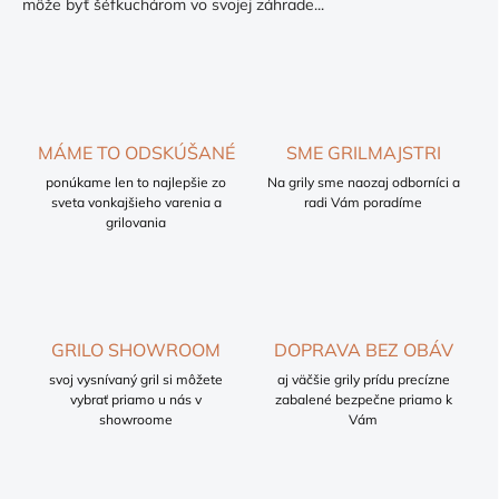
môže byť šéfkuchárom vo svojej záhrade...
e
y
v
ý
p
i
s
u
MÁME TO ODSKÚŠANÉ
SME GRILMAJSTRI
ponúkame len to najlepšie zo
Na grily sme naozaj odborníci a
sveta vonkajšieho varenia a
radi Vám poradíme
grilovania
GRILO SHOWROOM
DOPRAVA BEZ OBÁV
svoj vysnívaný gril si môžete
aj väčšie grily prídu precízne
vybrať priamo u nás v
zabalené bezpečne priamo k
showroome
Vám