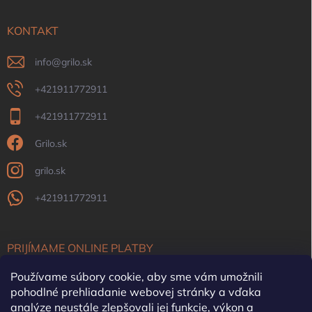
KONTAKT
info
@
grilo.sk
+421911772911
+421911772911
Grilo.sk
grilo.sk
+421911772911
PRIJÍMAME ONLINE PLATBY
Používame súbory cookie, aby sme vám umožnili
pohodlné prehliadanie webovej stránky a vďaka
analýze neustále zlepšovali jej funkcie, výkon a