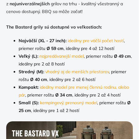
z
najuniverzálnejších
grilov na trhu - kvalitný všestranný a
cenovo dostupný. BBQ sa môže začať!
The Bastard grily sú dostupné vo veľkostiach:
Najväčší (XL - 27 inch):
ideálny pre väčší počet hostí
,
priemer roštu
Ø 59 cm
, ideálny pre 4 až 12 hostí
Veľký (L):
najpredávanejší model
, priemer roštu
Ø 49 cm
,
ideálny pre 2 až 8 hostí
Stredný (M):
vhodný aj do menších priestorov
, priemer
roštu
Ø 40 cm
, ideálny pre 2 až 6 hostí
Kompakt:
ideálny model pre menej člennú rodinu, alebo
pár
,
priemer roštu
Ø 34 cm
, ideálny pre 2 až 4 hostí
Small (S):
kempingový, prenosný model
, priemer roštu
Ø
25 cm
, ideálny pre 1 až 2 hostí