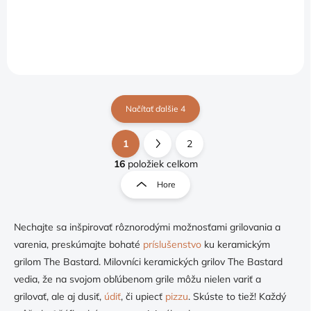
Detail
Načítať ďalšie 4
1
2
O
S
v
t
16
položiek celkom
l
r
Hore
á
á
d
n
a
k
c
Nechajte sa inšpirovať rôznorodými možnosťami grilovania a
o
i
varenia, preskúmajte bohaté
príslušenstvo
ku keramickým
e
v
grilom The Bastard. Milovníci keramických grilov The Bastard
p
a
vedia, že na svojom obľúbenom grile môžu nielen variť a
r
n
v
grilovať, ale aj dusiť,
údiť
, či upiecť
pizzu
. Skúste to tiež! Každý
i
k