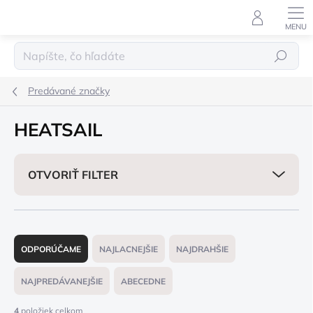
Prejsť
na
obsah
Hľadať
Predávané značky
HEATSAIL
OTVORIŤ FILTER
R
a
ODPORÚČAME
NAJLACNEJŠIE
NAJDRAHŠIE
d
e
NAJPREDÁVANEJŠIE
ABECEDNE
n
i
4
položiek celkom