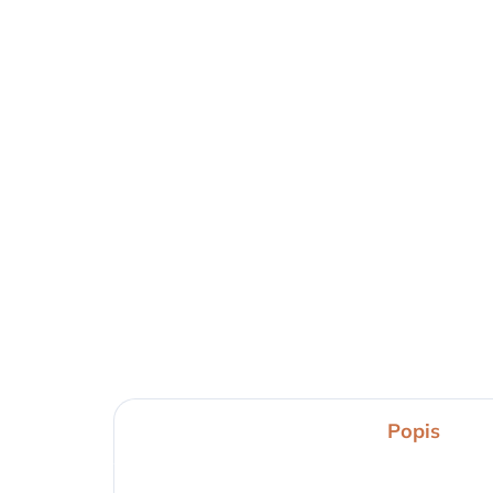
NA OBJEDNÁVKU (1-6 TÝŽDŇOV)
N
Terasový infražiarič
Te
DOME
BE
4 569,45 €
od
Detail
Popis