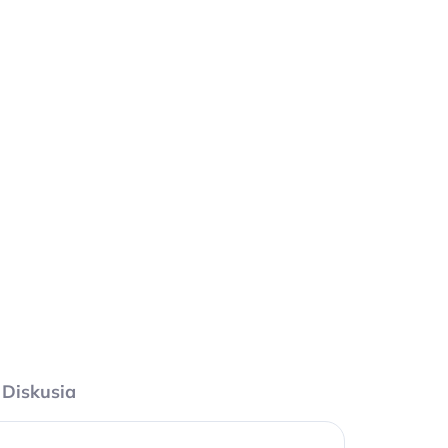
ŇOV)
l
Diskusia