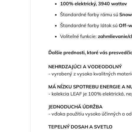
100% elektrický, 3940 wattov
Štandardné farby rámu sú
Snow
Štandardné farby látok sú
Off-w
Voliteľné funkcie:
zahmlievanie/c
Ďalšie prednosti, ktoré vás presvedčia
NEHRDZAJÚCI A VODEODOLNÝ
- vyrobený z vysoko kvalitných materiá
MÁ NÍZKU SPOTREBU ENERGIE A N
- kolekcia LEAF je 100% elektrická, n
JEDNODUCHÁ ÚDRŽBA
- vďaka použitiu vysoko účinných a od
TEPELNÝ DOSAH A SVETLO