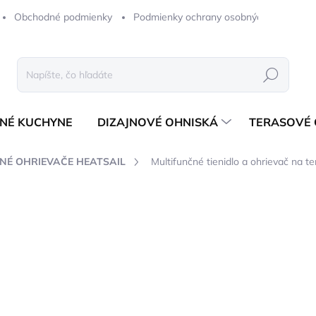
Obchodné podmienky
Podmienky ochrany osobných údajov
Hľadať
NÉ KUCHYNE
DIZAJNOVÉ OHNISKÁ
TERASOVÉ 
NÉ OHRIEVAČE HEATSAIL
Multifunčné tienidlo a ohrievač na t
notenia
ZNAČKA:
HEATSAIL
20 325 €
16 524,39 € bez DPH
Jednotková
NA OBJEDNÁVKU (1-6 T