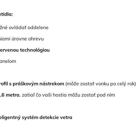
tidla:
ožné ovládať oddelene
niami úrovne ohrevu
ervenou technológiou
panelom
profil s práškovým nástrekom
(môže zostať vonku po celý rok)
3,6 metra
, zatiaľ čo vaši hostia môžu zostať pod ním
teligentný systém detekcie vetra