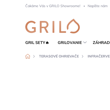
Prejsť
Čakáme Vás v GRILO Showroome!
Napíšte nám
na
obsah
GRIL SETY🔥
GRILOVANIE
ZÁHRAD
Domov
TERASOVÉ OHRIEVAČE
INFRAČERVE
Neohodnotené
Podrobnosti hod
NOVINKA