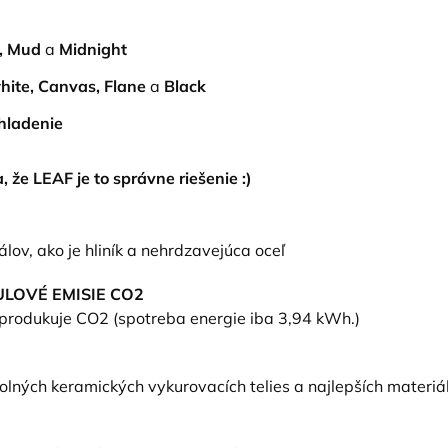
, Mud
a
Midnight
hite, Canvas, Flane
a
Black
hladenie
, že LEAF je to správne riešenie :)
lov, ako je hliník a nehrdzavejúca oceľ
ULOVÉ EMISIE CO2
eprodukuje CO2 (spotreba energie iba 3,94 kWh.)
olných keramických vykurovacích telies a najlepších materiá