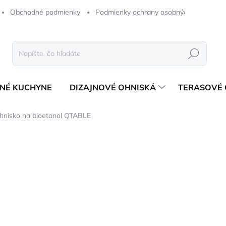
Obchodné podmienky
Podmienky ochrany osobných údajov
Hľadať
NÉ KUCHYNE
DIZAJNOVÉ OHNISKÁ
TERASOVÉ 
ohnisko na bioetanol QTABLE
notenia
ZNAČKA:
QFLAME
od
357,73 €
ZADARMO
od
290,84 €
bez DPH
Jednotková
ZVOĽTE VARIANT