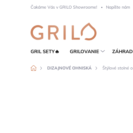
Prejsť
Čakáme Vás v GRILO Showroome!
Napíšte nám
na
obsah
GRIL SETY🔥
GRILOVANIE
ZÁHRAD
Domov
DIZAJNOVÉ OHNISKÁ
Štýlové stolné 
Neohodnotené
Podrobnosti hod
TIP