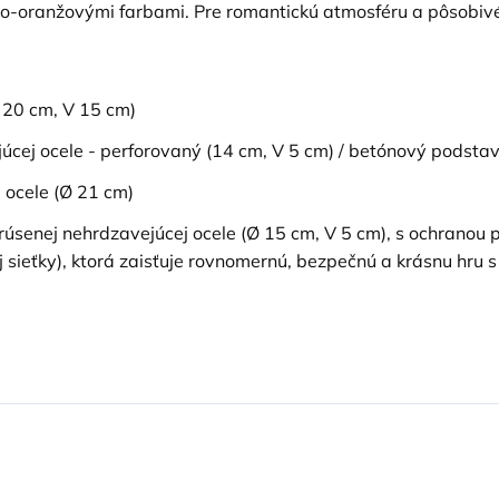
no-oranžovými farbami. Pre romantickú atmosféru a pôsobivé
 20 cm, V 15 cm)
úcej ocele - perforovaný (14 cm, V 5 cm) / betónový podsta
j ocele (Ø 21 cm)
úsenej nehrdzavejúcej ocele (Ø 15 cm, V 5 cm), s ochranou pr
j sieťky), ktorá zaisťuje rovnomernú, bezpečnú a krásnu hru