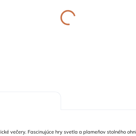
ODOSIELAME DO 24 HODÍN
ODOSIELAME 1-3 PRAC.
mpáš Baby Special
Mini plynový zapalo
6 LED
HF1
,19 €
19,37 €
Detail
Detai
ické večery. Fascinujúce hry svetla a plameňov stolného oh