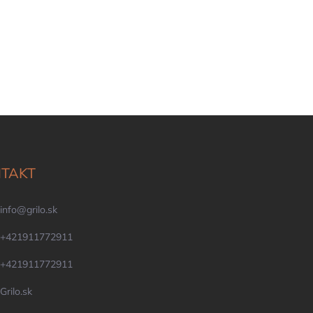
TAKT
info
@
grilo.sk
+421911772911
+421911772911
Grilo.sk