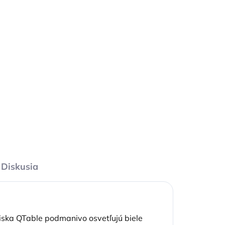
 DNÍ
ODOSIELAME 1-3 PRAC. DNÍ
vač
Profi plynový zapalovač
FH2
30,65 €
l
Detail
Diskusia
niska QTable podmanivo osvetľujú biele