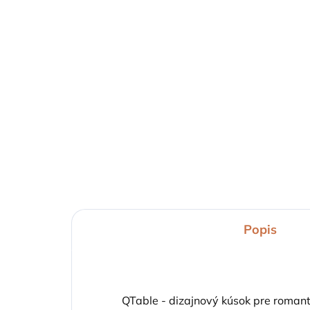
ODOSIELAME 1-3 PRAC. DNÍ
Dizajnové balkónové
La
ohnisko na bioetanol
27
QFlame Set Balcony
69
1 115,20 €
Detail
Popis
QTable - dizajnový kúsok pre romant