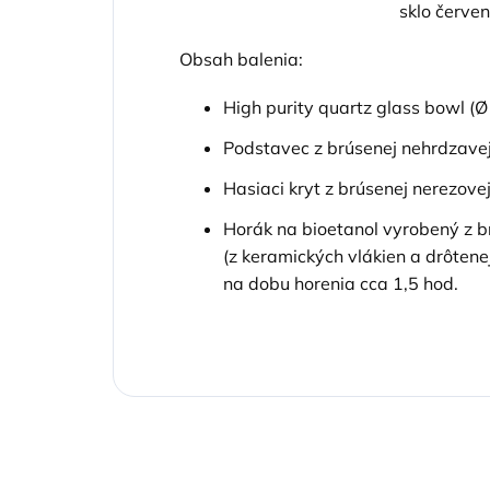
sklo červe
Obsah balenia:
High purity quartz glass bowl (Ø
Podstavec z brúsenej nehrdzavej
Hasiaci kryt z brúsenej nerezove
Horák na bioetanol vyrobený z br
(z keramických vlákien a drôtene
na dobu horenia cca 1,5 hod.