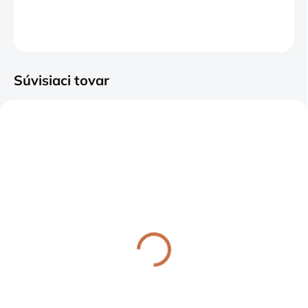
DETAILNÉ INFORMÁCIE
OPÝTAŤ SA
Súvisiaci tovar
ODOSIELAME 1-3 PRAC. DNÍ
ODOSIELAME 1-3 PRAC. DNÍ
Liatinový kotlík s
Profesionálny zdvihák
nožičkami
pokrievky
63,65 €
28,93 €
od
Detail
Detail