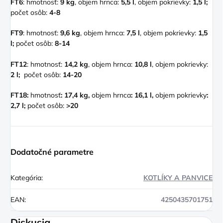
FT6
: hmotnosť:
9 kg
,
objem hrnca:
5,5 l
, objem pokrievky:
1,5 l;
počet osôb:
4-8
FT9
: hmotnosť:
9,6 kg
, objem hrnca:
7,5 l
, objem pokrievky:
1,5
l;
počet osôb:
8-14
FT12
: hmotnosť:
14,2 kg
, objem hrnca:
10,8 l
, objem pokrievky:
2 l;
počet osôb:
14-20
FT18:
hmotnosť
: 17,4 kg,
objem hrnca
: 16,1 l,
objem pokrievky
:
2,7 l;
počet osôb:
>20
Dodatočné parametre
Kategória
:
KOTLÍKY A PANVICE
EAN
:
4250435701751
Diskusia