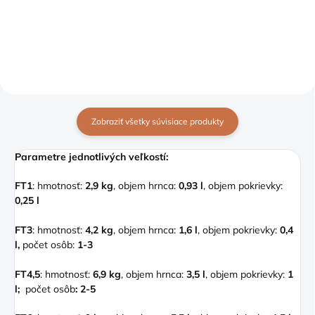
Zobraziť všetky súvisiace produkty
Parametre jednotlivých veľkostí:
FT1
: hmotnosť:
2,9 kg
, objem hrnca:
0,93 l
, objem pokrievky:
0,25 l
FT3
:
hmotnosť:
4,2 kg
, objem hrnca:
1,6 l
, objem pokrievky:
0,4
l,
počet osôb:
1-3
FT4,5
: hmotnosť:
6,9 kg
, objem hrnca:
3,5 l
, objem pokrievky:
1
l;
počet osôb
: 2-5