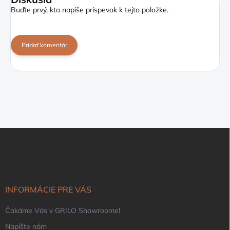
Buďte prvý, kto napíše príspevok k tejto položke.
Pridať komentár
Z
á
p
ä
t
i
INFORMÁCIE PRE VÁS
e
Čakáme Vás v GRILO Showroome!
Napíšte nám