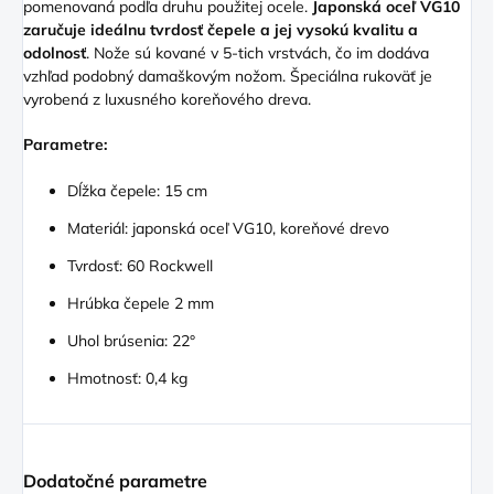
pomenovaná podľa druhu použitej ocele.
Japonská oceľ VG10
zaručuje ideálnu tvrdosť čepele a jej vysokú kvalitu a
odolnosť
. Nože sú kované v 5-tich vrstvách, čo im dodáva
vzhľad podobný damaškovým nožom. Špeciálna rukoväť je
vyrobená z luxusného koreňového dreva.
Parametre:
Dĺžka čepele: 15 cm
Materiál: japonská oceľ VG10, koreňové drevo
Tvrdosť: 60 Rockwell
Hrúbka čepele 2 mm
Uhol brúsenia: 22°
Hmotnosť: 0,4 kg
Dodatočné parametre