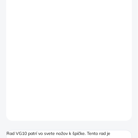
MÔŽEME
DORUČIŤ DO:
12.8.2026
MOŽNOSTI
DORUČENIA
−
+
Pridať do košíka
Vykosťovací nôž.
Tento nôž je špeciálne navrhnutý
na
vykosťovanie mäsa a hydiny
. Vykosťovací nôž má dlhú, štíhlu
čepeľ, vďaka ktorej je možné ľahko rezať pozdĺž kosti.
DETAILNÉ INFORMÁCIE
OPÝTAŤ SA
Rad VG10 patrí vo svete nožov k špičke. Tento rad je