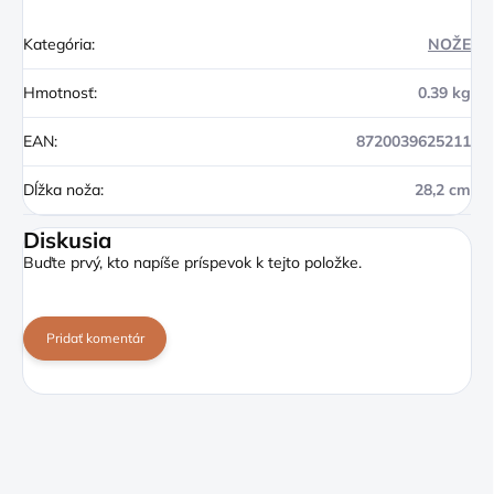
Kategória
:
NOŽE
Hmotnosť
:
0.39 kg
EAN
:
8720039625211
Dĺžka noža
:
28,2 cm
Diskusia
Buďte prvý, kto napíše príspevok k tejto položke.
Pridať komentár