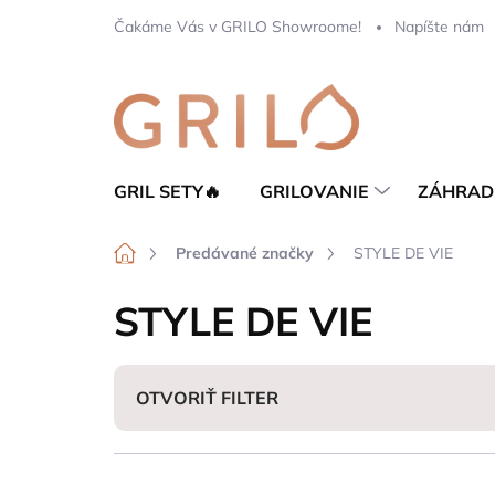
Prejsť
Čakáme Vás v GRILO Showroome!
Napíšte nám
na
obsah
GRIL SETY🔥
GRILOVANIE
ZÁHRAD
Domov
Predávané značky
STYLE DE VIE
STYLE DE VIE
OTVORIŤ FILTER
R