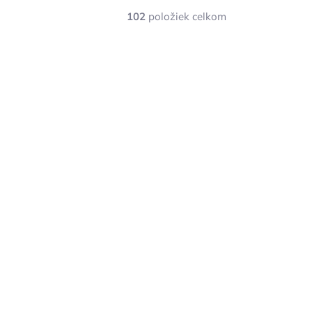
102
položiek celkom
ODOSIELAME 1-3 PRAC. DNÍ
STYLE DE VIE - Magnetický stojan
na nože s kamenným podstavcom,