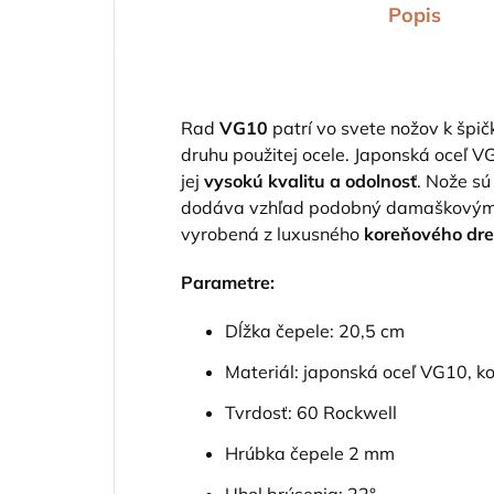
Popis
Rad
VG10
patrí vo svete nožov k špi
druhu použitej ocele. Japonská oceľ 
jej
vysokú kvalitu a odolnosť
. Nože s
dodáva vzhľad podobný damaškovým n
vyrobená z luxusného
koreňového dre
Parametre:
Dĺžka čepele: 20,5 cm
Materiál: japonská oceľ VG10, k
Tvrdosť: 60 Rockwell
Hrúbka čepele 2 mm