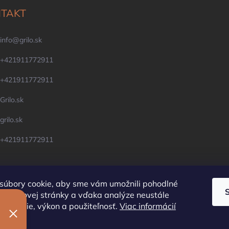
TAKT
info
@
grilo.sk
+421911772911
+421911772911
Grilo.sk
grilo.sk
+421911772911
súbory cookie, aby sme vám umožnili pohodlné
e webovej stránky a vďaka analýze neustále
OFYR Slovensko
Krby, pece, komíny
ej funkcie, výkon a použiteľnosť.
Viac informácií