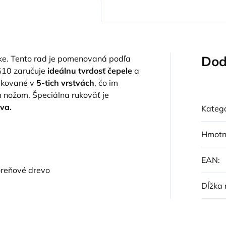
Dod
čke. Tento rad je pomenovaná podľa
VG10 zaručuje
ideálnu tvrdosť čepele
a
ú kované v
5-tich vrstvách
, čo im
ožom. Špeciálna rukoväť je
va.
Kategó
Hmotn
EAN
:
oreňové drevo
Dĺžka 