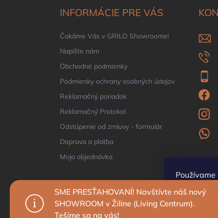
ä
INFORMÁCIE PRE VÁS
KON
t
i
Čakáme Vás v GRILO Showroome!
e
Napíšte nám
Obchodné podmienky
Podmienky ochrany osobných údajov
Reklamačný poriadok
Reklamačný Protokol
Odstúpenie od zmluvy - formulár
Doprava a platba
Moja objednávka
Používame 
prehliadani
SME PRESŤAHOVANÍ! Navštívte náš nový
zlepšovali j
SHOWROOM v Žiline (Living Centrum).
Tešíme sa na vás!