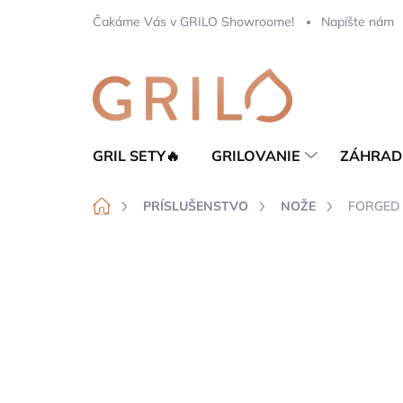
Prejsť
Čakáme Vás v GRILO Showroome!
Napíšte nám
na
obsah
GRIL SETY🔥
GRILOVANIE
ZÁHRAD
Domov
PRÍSLUŠENSTVO
NOŽE
FORGED V
Neohodnotené
Podrobnosti hod