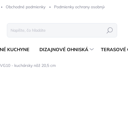
Obchodné podmienky
Podmienky ochrany osobných údajov
Hľadať
NÉ KUCHYNE
DIZAJNOVÉ OHNISKÁ
TERASOVÉ 
G10 - kuchársky nôž 20,5 cm
notenia
ZNAČKA:
STYLE DE VIE
106,78 €
86,81 € bez DPH
Jednotková
ODOSIELAME 1-3 PRAC. 
cena: