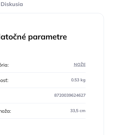
Diskusia
atočné parametre
ria
:
NOŽE
osť
:
0.53 kg
8720039624627
noža
:
33,5 cm