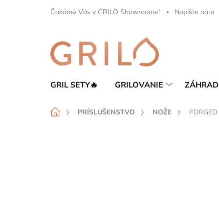
Prejsť
Čakáme Vás v GRILO Showroome!
Napíšte nám
na
obsah
GRIL SETY🔥
GRILOVANIE
ZÁHRAD
Domov
PRÍSLUŠENSTVO
NOŽE
FORGED V
Neohodnotené
Podrobnosti hod