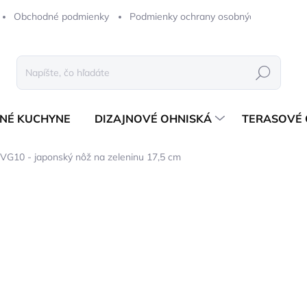
Obchodné podmienky
Podmienky ochrany osobných údajov
Hľadať
NÉ KUCHYNE
DIZAJNOVÉ OHNISKÁ
TERASOVÉ 
G10 - japonský nôž na zeleninu 17,5 cm
notenia
ZNAČKA:
STYLE DE VIE
106,78 €
86,81 € bez DPH
Jednotková
ODOSIELAME 1-3 PRAC. 
cena: