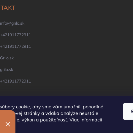
TAKT
info
@
grilo.sk
+421911772911
+421911772911
Grilo.sk
grilo.sk
+421911772911
súbory cookie, aby sme vám umožnili pohodlné
e webovej stránky a vďaka analýze neustále
OFYR Slovensko
Krby, pece, komíny
ej funkcie, výkon a použiteľnosť.
Viac informácií