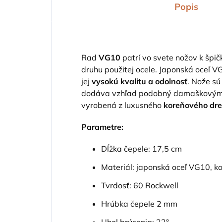
Popis
Rad
VG10
patrí vo svete nožov k špi
druhu použitej ocele. Japonská oceľ 
jej
vysokú kvalitu a odolnosť
. Nože s
dodáva vzhľad podobný damaškovým n
vyrobená z luxusného
koreňového dre
Parametre:
Dĺžka čepele: 17,5 cm
Materiál: japonská oceľ VG10, k
Tvrdosť: 60 Rockwell
Hrúbka čepele 2 mm