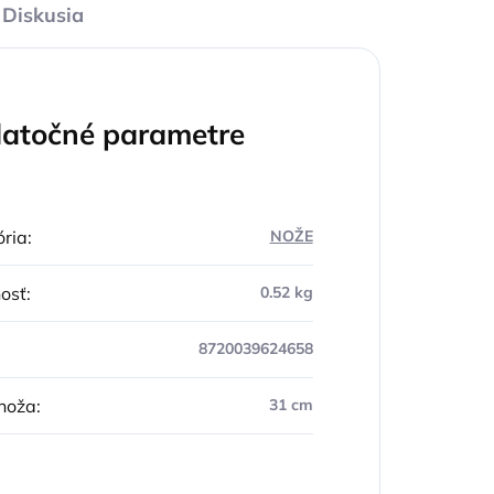
Diskusia
atočné parametre
ria
:
NOŽE
osť
:
0.52 kg
8720039624658
noža
:
31 cm