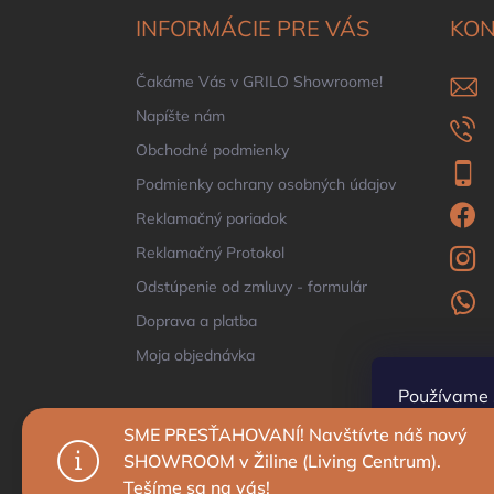
ä
INFORMÁCIE PRE VÁS
KON
t
i
Čakáme Vás v GRILO Showroome!
e
Napíšte nám
Obchodné podmienky
Podmienky ochrany osobných údajov
Reklamačný poriadok
Reklamačný Protokol
Odstúpenie od zmluvy - formulár
Doprava a platba
Moja objednávka
Používame 
prehliadani
SME PRESŤAHOVANÍ! Navštívte náš nový
zlepšovali j
SHOWROOM v Žiline (Living Centrum).
Tešíme sa na vás!