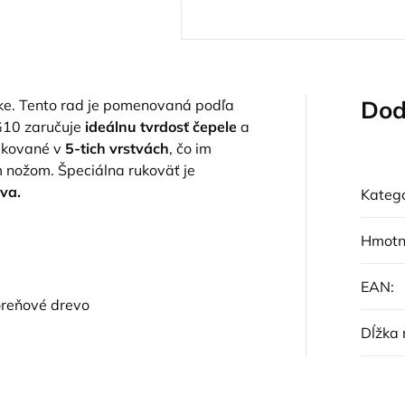
Dod
čke. Tento rad je pomenovaná podľa
VG10 zaručuje
ideálnu tvrdosť čepele
a
ú kované v
5-tich vrstvách
, čo im
ožom. Špeciálna rukoväť je
va.
Kategó
Hmotn
EAN
:
oreňové drevo
Dĺžka 