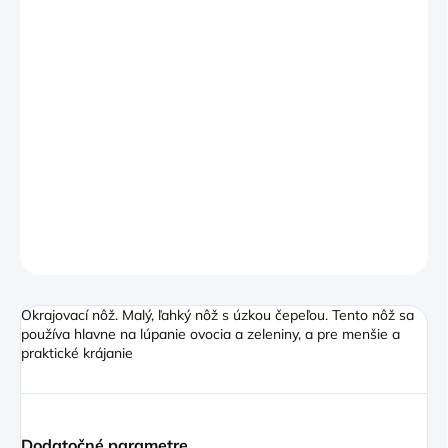
−
+
Pridať do košíka
Rad Olive v sebe kombinuje robustné prevedenie, jemnú
eleganciu a štýl, ktorý jej dodáva olivové drevo. Zaoblená
drevená rukoväť je veľmi príjemná a pohodlná na držanie.
Upevnenie čepele na konci rukoväte je vyvážené a nôž pôsobí
ako jeden celok
DETAILNÉ INFORMÁCIE
OPÝTAŤ SA
Okrajovací nôž. Malý, ľahký nôž s úzkou čepeľou. Tento nôž sa
používa hlavne na lúpanie ovocia a zeleniny, a pre menšie a
praktické krájanie
Dodatočné parametre