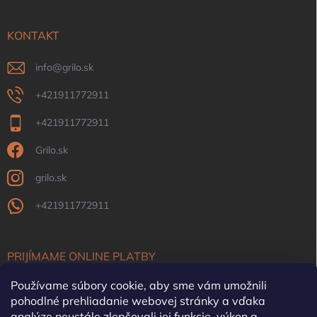
KONTAKT
info
@
grilo.sk
+421911772911
+421911772911
Grilo.sk
grilo.sk
+421911772911
PRIJÍMAME ONLINE PLATBY
Používame súbory cookie, aby sme vám umožnili
pohodlné prehliadanie webovej stránky a vďaka
analýze neustále zlepšovali jej funkcie, výkon a