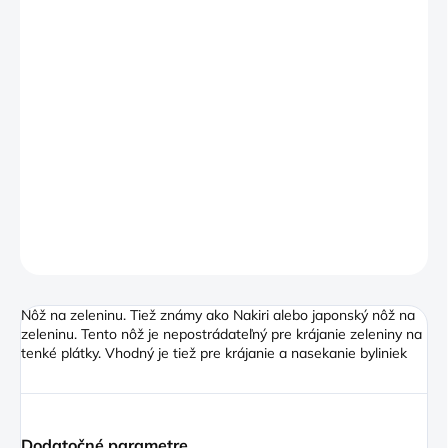
−
+
Pridať do košíka
Rad Olive v sebe kombinuje robustné prevedenie, jemnú
eleganciu a štýl, ktorý jej dodáva olivové drevo. Zaoblená
drevená rukoväť je veľmi príjemná a pohodlná na držanie.
Upevnenie čepele na konci rukoväte je vyvážené a nôž pôsobí
ako jeden celok
DETAILNÉ INFORMÁCIE
OPÝTAŤ SA
Nôž na zeleninu. Tiež známy ako Nakiri alebo japonský nôž na
zeleninu. Tento nôž je nepostrádateľný pre krájanie zeleniny na
tenké plátky. Vhodný je tiež pre krájanie a nasekanie byliniek
Dodatočné parametre