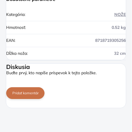
Kategória
:
NOŽE
Hmotnosť
:
0.52 kg
EAN
:
8718719305256
Dĺžka noža
:
32 cm
Diskusia
Buďte prvý, kto napíše príspevok k tejto položke.
Pridať komentár