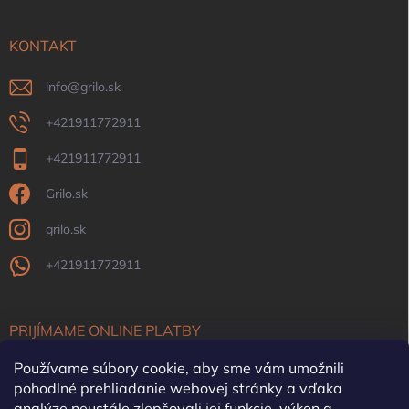
KONTAKT
info
@
grilo.sk
+421911772911
+421911772911
Grilo.sk
grilo.sk
+421911772911
PRIJÍMAME ONLINE PLATBY
Používame súbory cookie, aby sme vám umožnili
pohodlné prehliadanie webovej stránky a vďaka
analýze neustále zlepšovali jej funkcie, výkon a