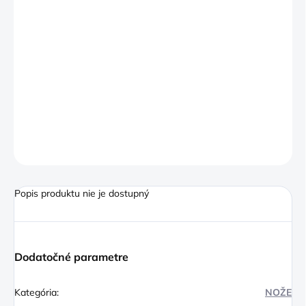
−
+
Pridať do košíka
Ochrana, manipulácia a údržba vašich nožov sú veľmi dôležité.
Pre optimálnu ochranu čepele sú v ponuke kožené púzdra pre
rady Olive, Sebra, VG10, Brute a Intense. Surový vzhľad hnedej
kože s čiernymi akcenty z nich robí dokonalý doplnok každého
noža. Funkčnosť a vzhľad zlúčené do jedného
OPÝTAŤ SA
Popis produktu nie je dostupný
Dodatočné parametre
Kategória
:
NOŽE