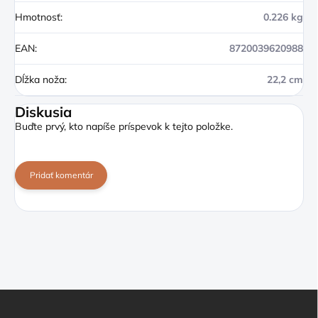
Hmotnosť
:
0.226 kg
EAN
:
8720039620988
Dĺžka noža
:
22,2 cm
Diskusia
Buďte prvý, kto napíše príspevok k tejto položke.
Pridať komentár
Z
á