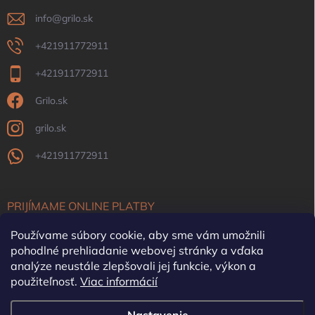
info
@
grilo.sk
+421911772911
+421911772911
Grilo.sk
grilo.sk
+421911772911
PRIJÍMAME ONLINE PLATBY
Používame súbory cookie, aby sme vám umožnili
pohodlné prehliadanie webovej stránky a vďaka
analýze neustále zlepšovali jej funkcie, výkon a
použiteľnosť.
Viac informácií
OFYR Slovensko
Krby, pece, komíny