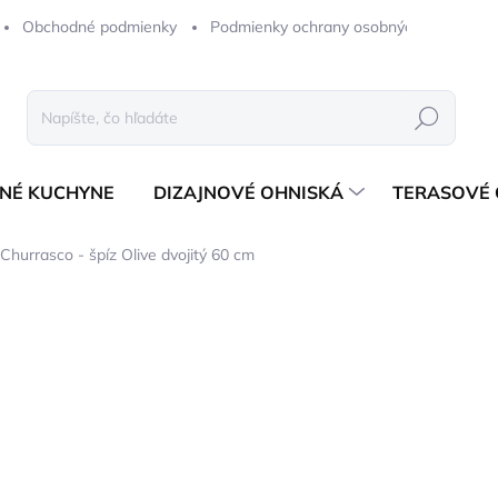
Obchodné podmienky
Podmienky ochrany osobných údajov
Hľadať
NÉ KUCHYNE
DIZAJNOVÉ OHNISKÁ
TERASOVÉ 
urrasco - špíz Olive dvojitý 60 cm
notenia
ZNAČKA:
STYLE DE VIE
40,82 €
33,19 € bez DPH
Jednotková
ODOSIELAME 1-3 PRAC. 
cena: