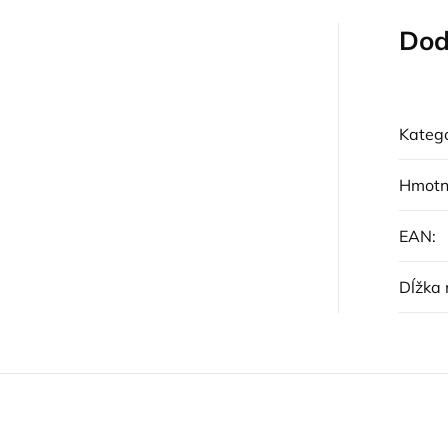
Dod
Kategó
Hmotn
EAN
:
Dĺžka 