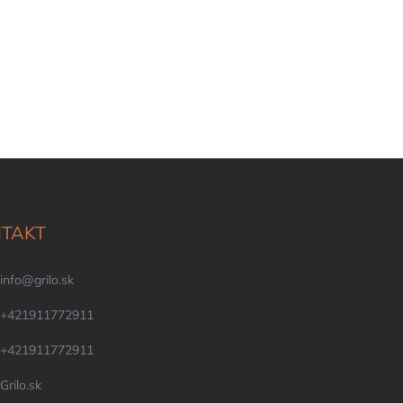
TAKT
info
@
grilo.sk
+421911772911
+421911772911
Grilo.sk