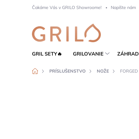
Prejsť
Čakáme Vás v GRILO Showroome!
Napíšte nám
na
obsah
GRIL SETY🔥
GRILOVANIE
ZÁHRAD
Domov
PRÍSLUŠENSTVO
NOŽE
FORGED Ch
Neohodnotené
Podrobnosti hod