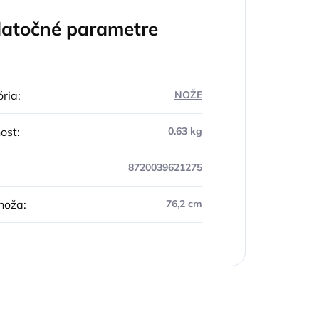
atočné parametre
ria
:
NOŽE
osť
:
0.63 kg
8720039621275
noža
:
76,2 cm