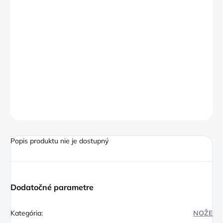
−
+
Pridať do košíka
Špízy z radu Churrasco sú vyrobené z vysoko kvalitnej ocele.
Oválna rukoväť z olivového dreva zaručuje pohodlné uchopenie
a ľahkú manipuláciu. Špízy v tvare V zaistia, že ingrediencie
zostanú na svojom mieste. Špízy z radu Churrasco posunú vaše
kulinárske umenie o úroveň vyššie
OPÝTAŤ SA
Popis produktu nie je dostupný
Dodatočné parametre
Kategória
:
NOŽE