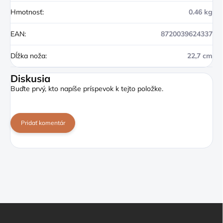
Hmotnosť
:
0.46 kg
EAN
:
8720039624337
Dĺžka noža
:
22,7 cm
Diskusia
Buďte prvý, kto napíše príspevok k tejto položke.
Pridať komentár
Z
á