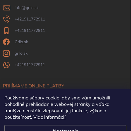
info
@
grilo.sk
+421911772911
+421911772911
Grilo.sk
grilo.sk
+421911772911
PRIJÍMAME ONLINE PLATBY
Používame súbory cookie, aby sme vám umožnili
pohodlné prehliadanie webovej stránky a vďaka
analýze neustále zlepšovali jej funkcie, výkon a
použiteľnosť.
Viac informácií
OFYR Slovensko
Krby, pece, komíny