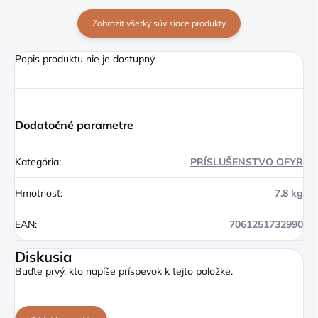
Zobraziť všetky súvisiace produkty
Popis produktu nie je dostupný
Dodatočné parametre
Kategória
:
PRÍSLUŠENSTVO OFYR
Hmotnosť
:
7.8 kg
EAN
:
7061251732990
Diskusia
Buďte prvý, kto napíše príspevok k tejto položke.