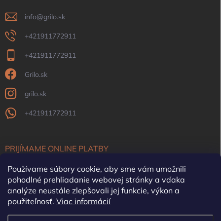
info
@
grilo.sk
+421911772911
+421911772911
Grilo.sk
grilo.sk
+421911772911
PRIJÍMAME ONLINE PLATBY
Používame súbory cookie, aby sme vám umožnili
pohodlné prehliadanie webovej stránky a vďaka
analýze neustále zlepšovali jej funkcie, výkon a
použiteľnosť.
Viac informácií
OFYR Slovensko
Krby, pece, komíny