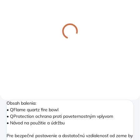
ODOSIELAME 1-3 PRAC. DNÍ
ODOSIELAME DO 24 HODÍN
Dizajnové balkónové
Atmosfire - hubka na
ohnisko na bioetanol
čistenie krbového skla
QFlame Set Balcony
11,17 €
1 115,20 €
Detail
Detail
Obsah balenia:
• QFlame quartz ﬁre bowl
• QProtection ochrana proti poveternostným vplyvom
• Návod na použitie a údržbu
Pre bezpečné postavenie a dostatočnú vzdialenosť od zeme by