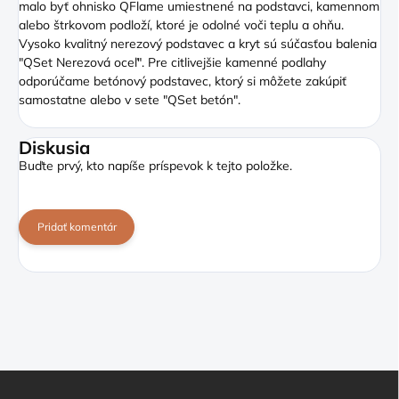
malo byť ohnisko QFlame umiestnené na podstavci, kamennom
alebo štrkovom podloží, ktoré je odolné voči teplu a ohňu.
Vysoko kvalitný nerezový podstavec a kryt sú súčasťou balenia
"QSet Nerezová oceľ". Pre citlivejšie kamenné podlahy
odporúčame betónový podstavec, ktorý si môžete zakúpiť
samostatne alebo v sete "QSet betón".
Diskusia
Buďte prvý, kto napíše príspevok k tejto položke.
Pridať komentár
Z
á