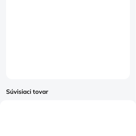
Dostupný je v týchto veľkostiach:
∅ 50 cm
∅ 56 cm
∅ 64 cm
∅ 71 cm
DETAILNÉ INFORMÁCIE
OPÝTAŤ SA
Súvisiaci tovar
NOVINKA
ZADARMO