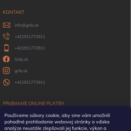
KONTAKT
info
@
grilo.sk
+421911772911
+421911772911
Grilo.sk
grilo.sk
+421911772911
PRIJÍMAME ONLINE PLATBY
Používame súbory cookie, aby sme vám umožnili
pohodlné prehliadanie webovej stránky a vďaka
analýze neustále zlepšovali jej funkcie, výkon a