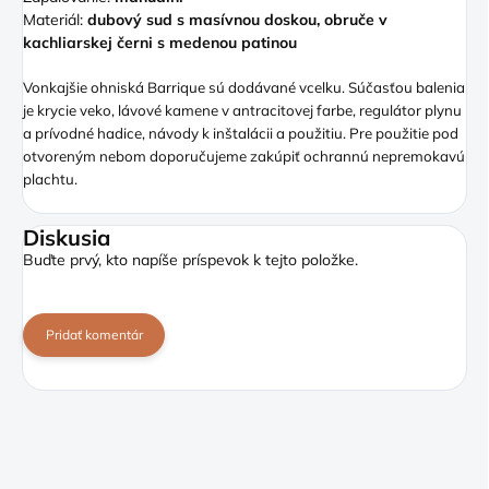
Materiál:
dubový sud s masívnou doskou, obruče v
kachliarskej černi s medenou patinou
Vonkajšie ohniská Barrique sú dodávané vcelku. Súčasťou balenia
je krycie veko, lávové kamene v antracitovej farbe, regulátor plynu
a prívodné hadice, návody k inštalácii a použitiu. Pre použitie pod
otvoreným nebom doporučujeme zakúpiť ochrannú nepremokavú
plachtu.
Diskusia
Buďte prvý, kto napíše príspevok k tejto položke.
Pridať komentár