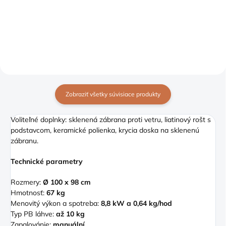
Detail
Detail
Zobraziť všetky súvisiace produkty
Voliteľné doplnky: sklenená zábrana proti vetru, liatinový rošt s
podstavcom, keramické polienka, krycia doska na sklenenú
zábranu.
Technické parametry
Rozmery:
Ø 100 x 98 cm
Hmotnosť:
67 kg
Menovitý výkon a spotreba:
8,8 kW a 0,64 kg/hod
Typ PB láhve:
až 10 kg
Zapalovánie:
manuální