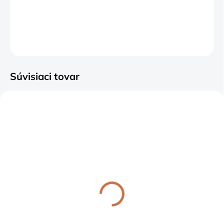
DETAILNÉ INFORMÁCIE
OPÝTAŤ SA
Súvisiaci tovar
ODOSIELAME 2-6 PRAC. DNÍ
ODOSIELAME 2-6 PRAC. DNÍ
Grilovacia panvica s
Keramické polienka
podstavcom - kruh
79,95 €
140,43 €