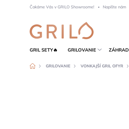
Prejsť
Čakáme Vás v GRILO Showroome!
Napíšte nám
na
obsah
GRIL SETY🔥
GRILOVANIE
ZÁHRAD
Domov
GRILOVANIE
VONKAJŠÍ GRIL OFYR
Neohodnotené
Podrobnosti hod