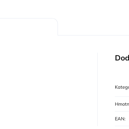
Dod
Kategó
Hmotn
EAN
: