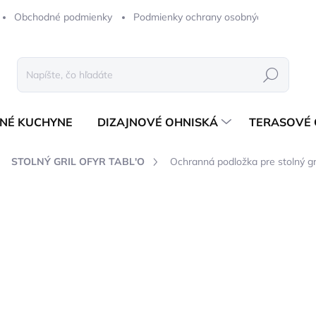
Obchodné podmienky
Podmienky ochrany osobných údajov
Hľadať
NÉ KUCHYNE
DIZAJNOVÉ OHNISKÁ
TERASOVÉ 
STOLNÝ GRIL OFYR TABL'O
Ochranná podložka pre stolný
notenia
ZNAČKA:
OFYR
39,98 €
ZADARMO
32,50 € bez DPH
Jednotková
ODOSIELAME DO 24 HOD
cena: