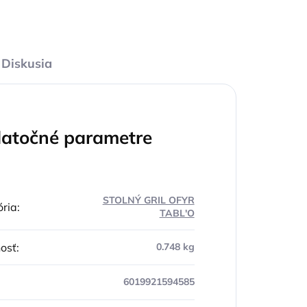
Diskusia
atočné parametre
STOLNÝ GRIL OFYR
ria
:
TABL'O
osť
:
0.748 kg
6019921594585