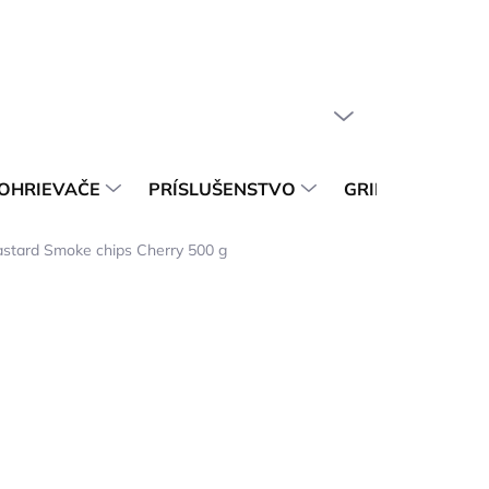
Reklamačný poriadok
Reklamačný Protokol
Odstúpenie od zm
PRÁZDNY KOŠÍK
NÁKUPNÝ
KOŠÍK
OHRIEVAČE
PRÍSLUŠENSTVO
GRILO BBQ SH
astard Smoke chips Cherry 500 g
DNÍ