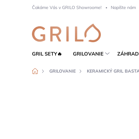
Prejsť
Čakáme Vás v GRILO Showroome!
Napíšte nám
na
obsah
GRIL SETY🔥
GRILOVANIE
ZÁHRAD
Domov
GRILOVANIE
KERAMICKÝ GRIL BAST
Neohodnotené
Podrobnosti hod