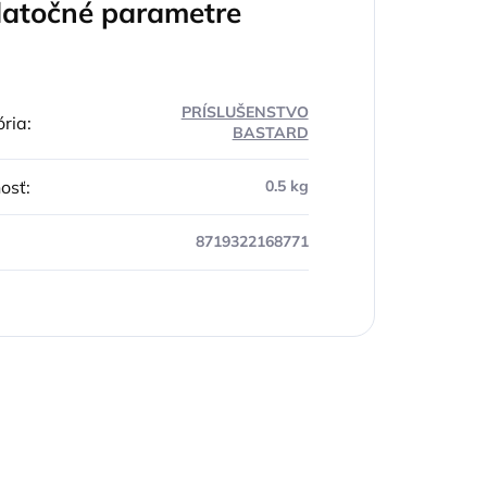
atočné parametre
PRÍSLUŠENSTVO
ria
:
BASTARD
osť
:
0.5 kg
8719322168771