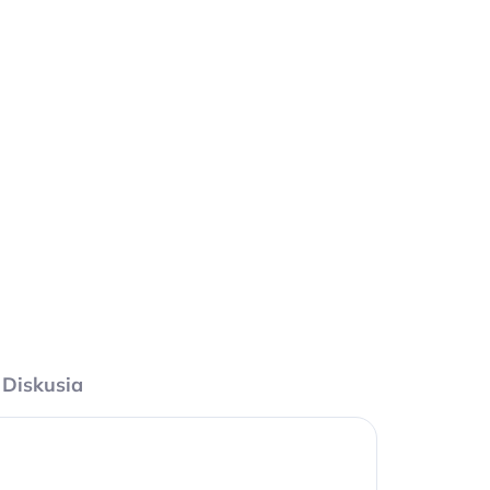
2026
MOŽNOSTI DORUČENIA
Pridať do košíka
OPÝTAŤ SA
Diskusia