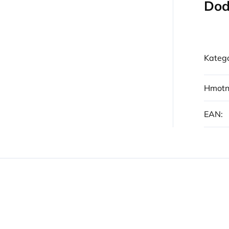
Dod
Kategó
Hmotn
EAN
: