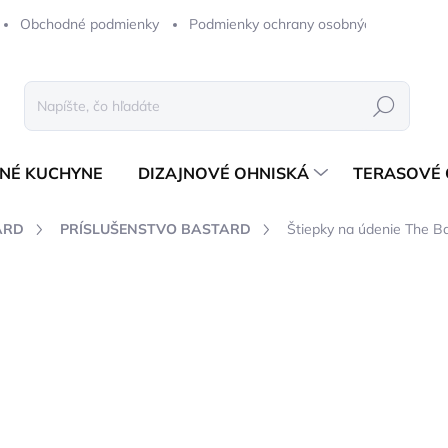
Obchodné podmienky
Podmienky ochrany osobných údajov
Hľadať
NÉ KUCHYNE
DIZAJNOVÉ OHNISKÁ
TERASOVÉ 
ARD
PRÍSLUŠENSTVO BASTARD
Štiepky na údenie The B
notenia
ZNAČKA:
THE BASTARD
10,20 €
8,29 € bez DPH
Jednotková
ODOSIELAME 1-3 PRAC. 
cena: