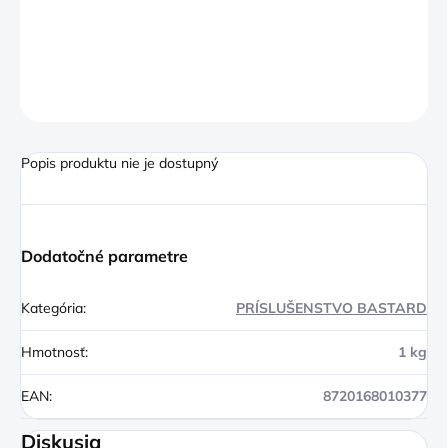
−
+
Pridať do košíka
OPÝTAŤ SA
Popis produktu nie je dostupný
Dodatočné parametre
Kategória
:
PRÍSLUŠENSTVO BASTARD
Hmotnosť
:
1 kg
EAN
:
8720168010377
Diskusia