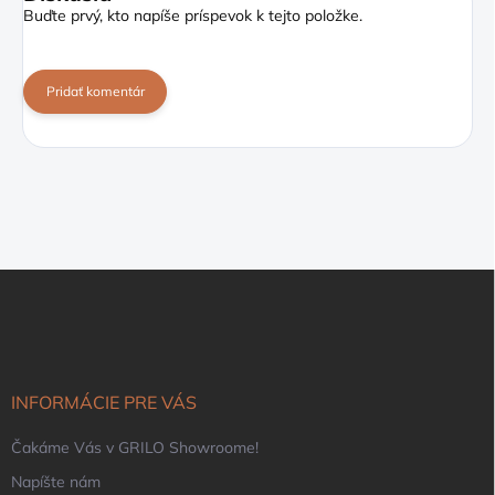
Buďte prvý, kto napíše príspevok k tejto položke.
Pridať komentár
Z
á
p
ä
t
i
INFORMÁCIE PRE VÁS
e
Čakáme Vás v GRILO Showroome!
Napíšte nám