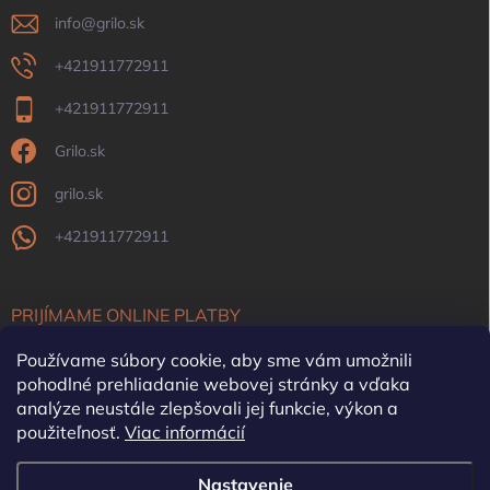
info
@
grilo.sk
+421911772911
+421911772911
Grilo.sk
grilo.sk
+421911772911
PRIJÍMAME ONLINE PLATBY
Používame súbory cookie, aby sme vám umožnili
pohodlné prehliadanie webovej stránky a vďaka
analýze neustále zlepšovali jej funkcie, výkon a
použiteľnosť.
Viac informácií
OFYR Slovensko
Krby, pece, komíny
Nastavenie