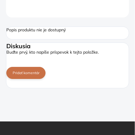
OPÝTAŤ SA
Popis produktu nie je dostupný
Diskusia
Buďte prvý, kto napíše príspevok k tejto položke.
Pridať komentár
Z
á