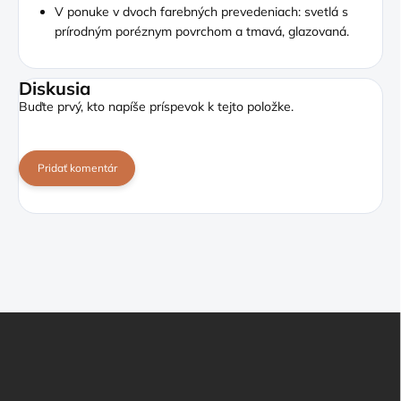
V ponuke v dvoch farebných prevedeniach: svetlá s
prírodným poréznym povrchom a tmavá, glazovaná.
Diskusia
Buďte prvý, kto napíše príspevok k tejto položke.
Pridať komentár
Z
á
p
ä
t