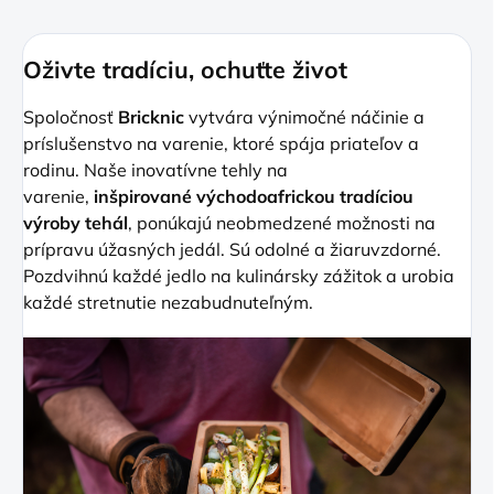
Oživte tradíciu, ochuťte život
Spoločnosť
Bricknic
vytvára výnimočné náčinie a
príslušenstvo na varenie, ktoré spája priateľov a
rodinu. Naše inovatívne tehly na
varenie,
inšpirované východoafrickou tradíciou
výroby tehál
, ponúkajú neobmedzené možnosti na
prípravu úžasných jedál. Sú odolné a žiaruvzdorné.
Pozdvihnú každé jedlo na kulinársky zážitok a urobia
každé stretnutie nezabudnuteľným.