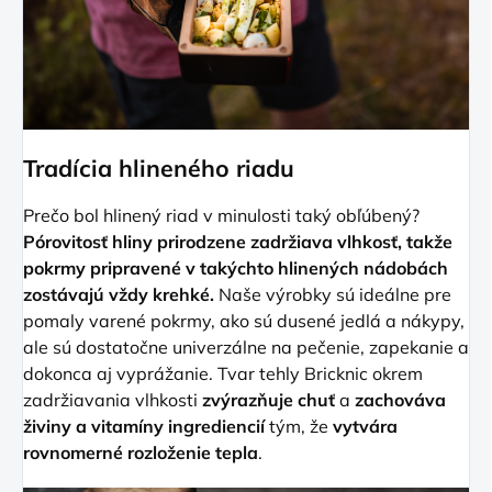
Tradícia hlineného riadu
Prečo bol hlinený riad v minulosti taký obľúbený?
Pórovitosť hliny prirodzene zadržiava vlhkosť, takže
pokrmy pripravené v takýchto hlinených nádobách
zostávajú vždy krehké.
Naše výrobky sú ideálne pre
pomaly varené pokrmy, ako sú dusené jedlá a nákypy,
ale sú dostatočne univerzálne na pečenie, zapekanie a
dokonca aj vyprážanie. Tvar tehly Bricknic okrem
zadržiavania vlhkosti
zvýrazňuje chuť
a
zachováva
živiny a vitamíny ingrediencií
tým, že
vytvára
rovnomerné rozloženie tepla
.