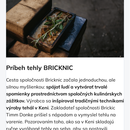
Príbeh tehly BRICKNIC
Cesta spoločnosti Bricknic začala jednoduchou, ale
silnou myšlienkou:
spájať ľudí a vytvárať trvalé
spomienky prostredníctvom spoločných kulinárskych
zážitkov.
Výrobca sa
inšpiroval tradičnými technikami
výroby tehál v Keni
. Zakladateľ spoločnosti Brickic
Timm Donke prišiel s nápadom a vymyslel tehlu na
varenie. Pozorovaním toho, ako sa v Keni skladajú
ručne vyrábané tehly na seba, aby sa postavili