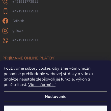
+421911772911
+421911772911
Grilo.sk
grilo.sk
+421911772911
PRIJÍMAME ONLINE PLATBY
Používame súbory cookie, aby sme vám umožnili
pohodlné prehliadanie webovej stránky a vďaka
analýze neustále zlepšovali jej funkcie, výkon a
použiteľnosť.
Viac informácií
OFYR Slovensko
Krby, pece, komíny
Nastavenie
Copyright 2026
Grilo
. Všetky práva vyhradené.
Upraviť nastavenie cookies
SME PRESŤAHOVANÍ! Navštívte náš nový SHOWROOM