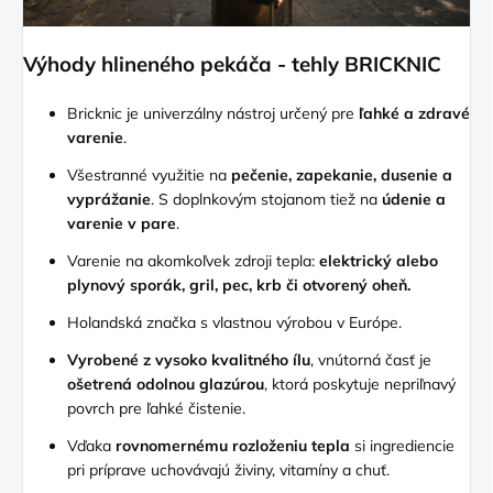
Výhody hlineného pekáča - tehly BRICKNIC
Bricknic je univerzálny nástroj určený pre
ľahké a zdravé
varenie
.
Všestranné využitie na
pečenie, zapekanie, dusenie a
vyprážanie
. S doplnkovým stojanom tiež na
údenie a
varenie v pare
.
Varenie na akomkoľvek zdroji tepla:
elektrický alebo
plynový sporák, gril, pec, krb či otvorený oheň.
Holandská značka s vlastnou výrobou v Európe.
Vyrobené z vysoko kvalitného ílu
, vnútorná časť je
ošetrená odolnou glazúrou
, ktorá poskytuje nepriľnavý
povrch pre ľahké čistenie.
Vďaka
rovnomernému rozloženiu tepla
si ingrediencie
pri príprave uchovávajú živiny, vitamíny a chuť.