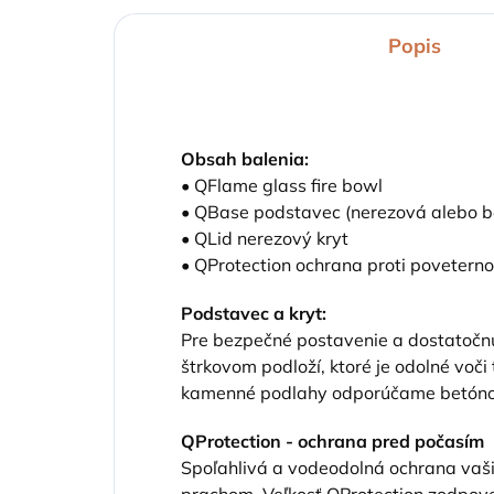
Popis
Obsah balenia:
• QFlame glass ﬁre bowl
• QBase podstavec (nerezová alebo b
• QLid nerezový kryt
• QProtection ochrana proti poveter
Podstavec a kryt:
Pre bezpečné postavenie a dostatočn
štrkovom podloží, ktoré je odolné voči
kamenné podlahy odporúčame betónový
QProtection - ochrana pred počasím
Spoľahlivá a vodeodolná ochrana vaš
prachom. Veľkosť QProtection zodpove