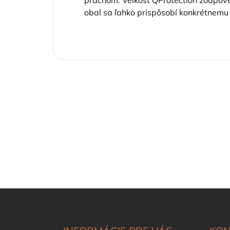
obal sa ľahko prispôsobí konkrétnemu
Z
á
p
ä