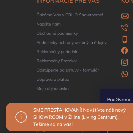
INFORMÁCIE PRE VÁS
KON
t
i
Čakáme Vás v GRILO Showroome!
e
Napíšte nám
Obchodné podmienky
Podmienky ochrany osobných údajov
Reklamačný poriadok
Reklamačný Protokol
Odstúpenie od zmluvy - formulár
Doprava a platba
Moja objednávka
Používame 
prehliadani
SME PRESŤAHOVANÍ! Navštívte náš nový
zlepšovali j
SHOWROOM v Žiline (Living Centrum).
Tešíme sa na vás!
Nastave
Copyright 2026
Grilo
. Všetky práva vyhradené.
Upravi