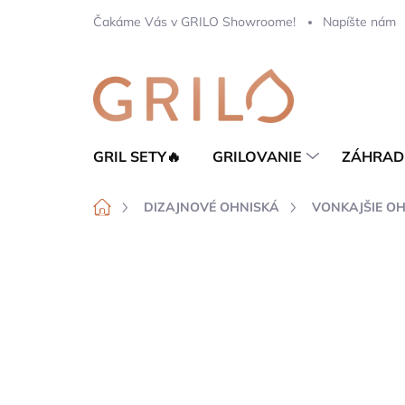
Prejsť
Čakáme Vás v GRILO Showroome!
Napíšte nám
na
obsah
GRIL SETY🔥
GRILOVANIE
ZÁHRAD
Domov
DIZAJNOVÉ OHNISKÁ
VONKAJŠIE O
Neohodnotené
Podrobnosti hod
TIP