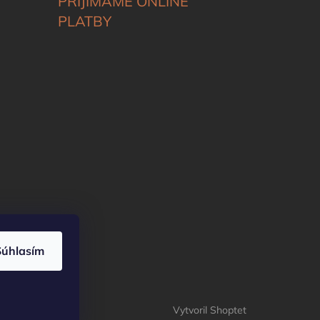
PRIJÍMAME ONLINE
PLATBY
Súhlasím
Vytvoril Shoptet