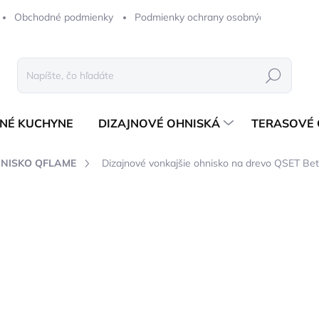
Obchodné podmienky
Podmienky ochrany osobných údajov
Hľadať
NÉ KUCHYNE
DIZAJNOVÉ OHNISKÁ
TERASOVÉ 
HNISKO QFLAME
Dizajnové vonkajšie ohnisko na drevo QSET Be
notenia
ZNAČKA:
QFLAME
od
1 365,30 €
od
1 110 €
bez DPH
Jednotková
ZVOĽTE VARIANT