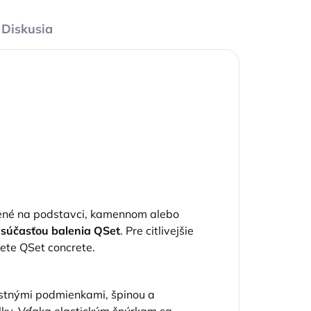
Diskusia
nené na podstavci, kamennom alebo
 súčasťou balenia QSet
. Pre citlivejšie
ete QSet concrete.
ostnými podmienkami, špinou a
lky. Vďaka elastickým šnúrkam sa