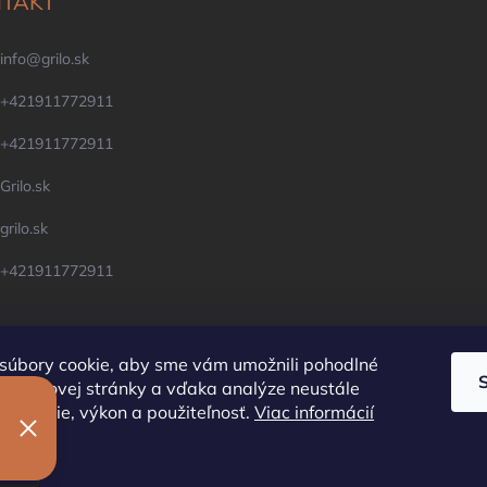
TAKT
info
@
grilo.sk
+421911772911
+421911772911
Grilo.sk
grilo.sk
+421911772911
súbory cookie, aby sme vám umožnili pohodlné
e webovej stránky a vďaka analýze neustále
OFYR Slovensko
Krby, pece, komíny
ej funkcie, výkon a použiteľnosť.
Viac informácií
nie
ť nastavenie cookies