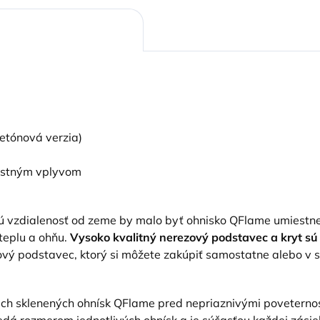
etónová verzia)
nostným vplyvom
ú vzdialenosť od zeme by malo byť ohnisko QFlame umiest
 teplu a ohňu.
Vysoko kvalitný nerezový podstavec a kryt sú
 podstavec, ktorý si môžete zakúpiť samostatne alebo v s
ich sklenených ohnísk QFlame pred nepriaznivými povetern
dá rozmerom jednotlivých ohnísk a je súčasťou každej zásie