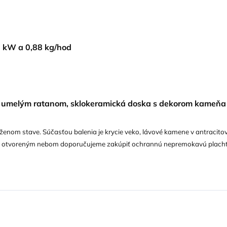
8 kW a 0,88 kg/hod
 umelým ratanom, sklokeramická doska s dekorom kameňa
ženom stave. Súčasťou balenia je krycie veko, lávové kamene v antracitove
e pod otvoreným nebom doporučujeme zakúpiť ochrannú nepremokavú plach