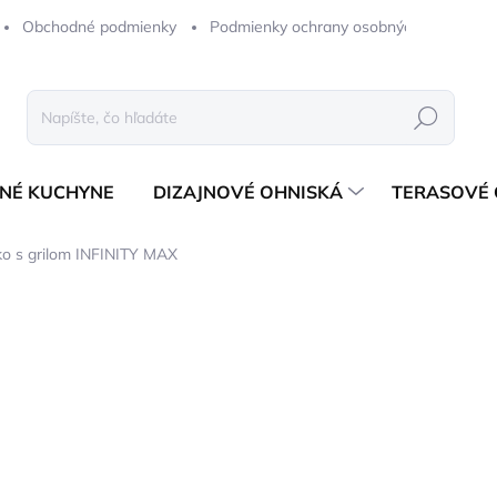
Obchodné podmienky
Podmienky ochrany osobných údajov
Hľadať
NÉ KUCHYNE
DIZAJNOVÉ OHNISKÁ
TERASOVÉ 
ko s grilom INFINITY MAX
notenia
1 708,47 €
1 389 € bez DPH
Jednotková
NA OBJEDNÁVKU (1-6 T
cena: