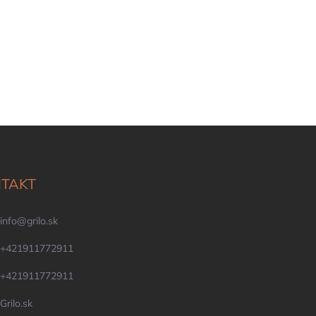
TAKT
info
@
grilo.sk
+421911772911
+421911772911
Grilo.sk