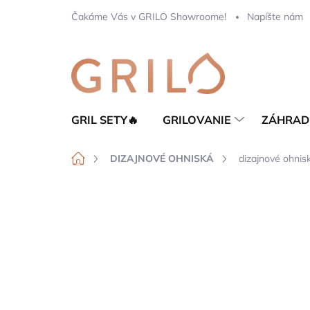
Prejsť
Čakáme Vás v GRILO Showroome!
Napíšte nám
na
obsah
GRIL SETY🔥
GRILOVANIE
ZÁHRAD
Domov
DIZAJNOVÉ OHNISKÁ
dizajnové ohnis
Neohodnotené
Podrobnosti hod