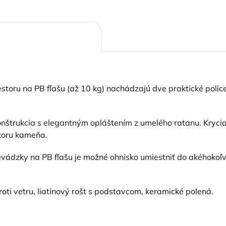
estoru na PB fľašu (až 10 kg) nachádzajú dve praktické poli
nštrukcia s elegantným opláštením z umelého ratanu. Kryci
ekoru kameňa.
ádzky na PB fľašu je možné ohnisko umiestniť do akéhokoľv
oti vetru, liatinový rošt s podstavcom, keramické polená.