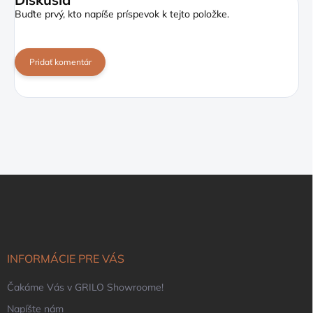
Buďte prvý, kto napíše príspevok k tejto položke.
Pridať komentár
Z
á
p
ä
t
i
INFORMÁCIE PRE VÁS
e
Čakáme Vás v GRILO Showroome!
Napíšte nám