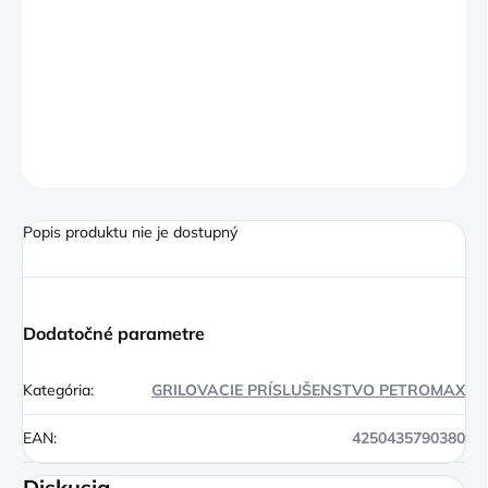
pripútanie k úložnej ploche alebo k člnu a protišmykové gumové
nôžky a uzávery ponúka praktické využitie. Vďaka zosilneným
uzamykacím doštičkám v pravom hornom rohu boxu je možné
modely rady kx zaistiť visiacim zámkom. Chladiace boxy sú k
dispozícii v troch prírodných farbách.
OPÝTAŤ SA
Popis produktu nie je dostupný
Dodatočné parametre
Kategória
:
GRILOVACIE PRÍSLUŠENSTVO PETROMAX
EAN
:
4250435790380
Diskusia