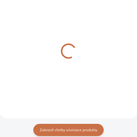
ODOSIELAME 2-6 PRAC. DNÍ
NA OBJEDNÁVKU (1-6 TÝŽDŇOV)
OFYR GARDEN BENCH
VONKAJŠÍ GRIL OFYR
záhradná lavička
CLASSIC ČIERNY 100
prevedenie corten
2 198,63 €
661,13 €
Detail
Detail
Zobraziť všetky súvisiace produkty